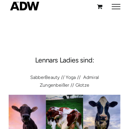
Zum
Inhalt
springen
Lennars Ladies sind:
SabberBeauty // Yoga // Admiral
Zungenbeißer // Glotze