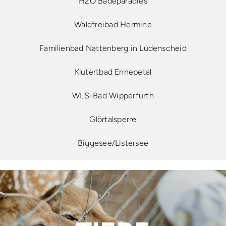
H2O Badeparadies
Waldfreibad Hermine
Familienbad Nattenberg in Lüdenscheid
Klutertbad Ennepetal
WLS-Bad Wipperfürth
Glörtalsperre
Biggesee/Listersee