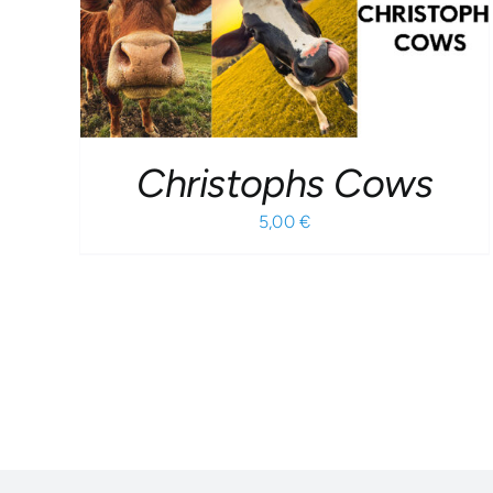
Christophs Cows
5,00
€