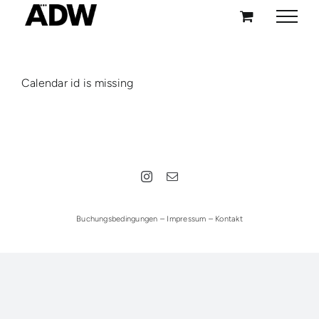
Zum
Inhalt
springen
Calendar id is missing
Buchungsbedingungen
–
Impressum
–
Kontakt